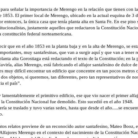
para señalar la importancia de Merengo en la relación que tienen con l
e 1853. El primer local de Merengo, ubicado en la actual esquina de 3 d
or entonces, la única casa que tenía planta alta en Santa Fe. En ese piso 
titucionalistas, justamente aquellos que redactaron la Constitución Nac
 constitución federal norteamericana.
cir que en el año 1853 en la planta baja y en la alta de Merengo, se es
mportantes, muy santafesinas, que van a surgir aquí y que van a tener r
planta alta Gorostiaga está redactando el texto de la Constitución; en la 
iría, alias Merengo, está fabricando el alfajor santafesino de dulce de
es muy difícil encontrar un edificio que concentre en tan pocos metros 
 dos objetos, si queremos, tan diferentes, pero tan representativos de no
a el país”.
y lamentablemente el primitivo edificio, ese que vio nacer el primer alfa
 la Constitución Nacional fue demolido. Esto sucedió en el año 1948.
ería se traslado y tuvo varias sedes, hasta que desde el año.....se encue
o.
ntos relatos proviene de un reconocido autor santafesino, Mateo Booz, e
 Alfajores Merengo en el contexto del nacimiento de la Constitución Nac