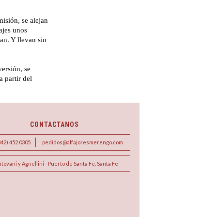
sión, se alejan
ajes unos
an. Y llevan sin
ersión, se
a partir del
CONTACTANOS
342) 452 0305
pedidos@alfajoresmerengo.com
tovani y Agnellini - Puerto de Santa Fe, Santa Fe