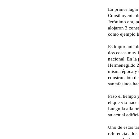
En primer lugar 
Constituyente d
Jerónimo era, p
alojaron 3 cons
como ejemplo la
Es importante de
dos cosas muy i
nacional. En la 
Hermenegildo Zuv
misma época y 
construcción de
santafesinos haci
Pasó el tiempo 
el que vio nacer
Luego la alfajor
su actual edifici
Uno de estos ta
referencia a los