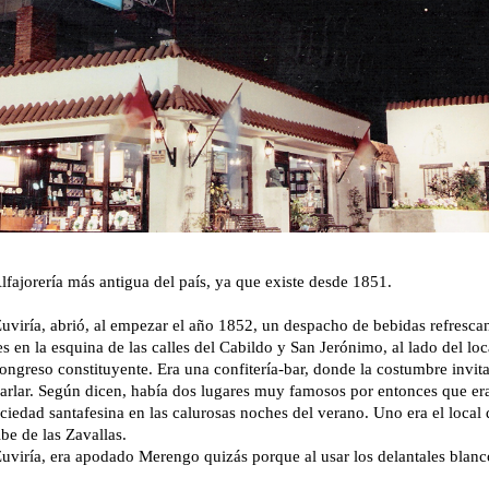
fajorería más antigua del país, ya que existe desde 1851.
iría, abrió, al empezar el año 1852, un despacho de bebidas refrescant
es en la esquina de las calles del Cabildo y San Jerónimo, al lado del lo
ngreso constituyente. Era una confitería-bar, donde la costumbre invita
arlar. Según dicen, había dos lugares muy famosos por entonces que er
ociedad santafesina en las calurosas noches del verano. Uno era el loca
jibe de las Zavallas.
viría, era apodado Merengo quizás porque al usar los delantales blanco