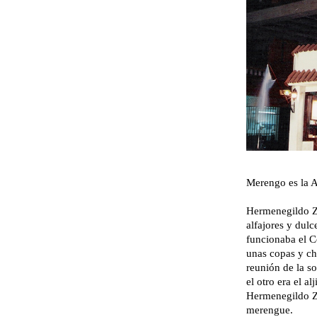
Merengo es la Al
Hermenegildo Zuv
alfajores y dulc
funcionaba el Co
unas copas y ch
reunión de la s
el otro era el al
Hermenegildo Zu
merengue.