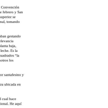
a Convención
e febrero y San
superior se
ional, tomando
taban gestando
elevancia
planta baja,
 leche. Es la
cuadrados “la
sotros los
jor santafesino y
ntra ubicada en
l cual hace
ional. He aquí