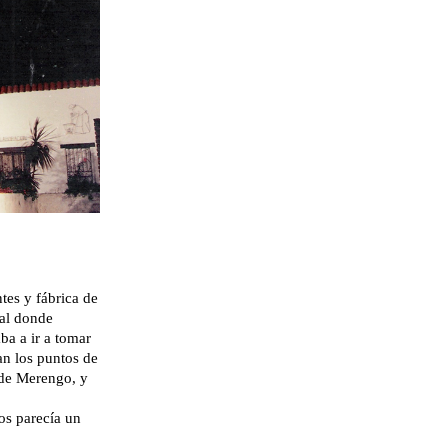
es y fábrica de
cal donde
ba a ir a tomar
an los puntos de
l de Merengo, y
s parecía un