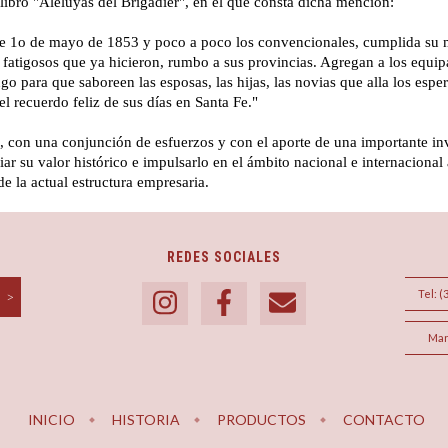
libro "Aleluyas del Brigadier", en el que consta dicha mención:
se 1o de mayo de 1853 y poco a poco los convencionales, cumplida su mi
 fatigosos que ya hicieron, rumbo a sus provincias. Agregan a los equip
o para que saboreen las esposas, las hijas, las novias que alla los esper
el recuerdo feliz de sus días en Santa Fe."
, con una conjunción de esfuerzos y con el aporte de una importante inv
iar su valor histórico e impulsarlo en el ámbito nacional e internacional 
e la actual estructura empresaria.
REDES SOCIALES
Tel: (
Man
INICIO
HISTORIA
PRODUCTOS
CONTACTO