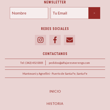
NEWSLETTER
REDES SOCIALES
CONTACTANOS
Tel: (342) 452 0305
pedidos@alfajoresmerengo.com
Mantovani y Agnellini - Puerto de Santa Fe, Santa Fe
INICIO
HISTORIA