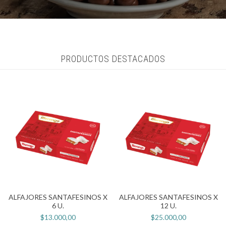
PRODUCTOS DESTACADOS
ALFAJORES SANTAFESINOS X
ALFAJORES SANTAFESINOS X
6 U.
12 U.
$13.000,00
$25.000,00